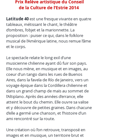
Prix Relève artistique du Conseil
de la
Culture de l’Estrie 2014
Latitude 40
est une fresque vivante en quatre
tableaux, métissant le chant, le théâtre
d’ombres, l’objet et la marionnette. La
proposition : puiser ce qui, dans le folklore
musical de l’Amérique latine, nous remue l’âme
et le corps.
Le spectacle relate le long exil d’une
musicienne chilienne ayant dû fuir son pays.
Elle nous mène, en musique et en images, au
coeur d’un tango dans les rues de Buenos
Aires, dans la favela de Río de Janeiro, vers un
voyage épique dans la Cordillera chilienne et
dans un grand champ de maïs au sommet de
l’Altiplano. Après des années d’errance, elle
atteint le bout du chemin. Elle ouvre sa valise
et y découvre de petites graines. Dans chacune
d’elle a germé une chanson, et l’histoire d’un
ami rencontré sur la route.
Une création où l’on retrouve, transposé en
images et en musique, un territoire brut et