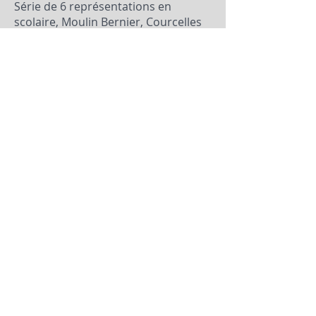
Série de 6 représentations en
scolaire, Moulin Bernier, Courcelles
(septembre 2014)
Série de 13 représentations, Parc de
Gros-Cap, îles-de-la-Madeleine
(juillet-août 2014)
CALENDRIER
Centre culturel St-Pierre-et-Miquelon,
France, 18-19 juin 2016
Café-Théâtre Graffiti, Port-Cartier (février
2016, 4 représentations en scolaire)
Centre Multifonctionnel Francine-
Gadbois, Ville de Boucherville (janvier
2016)
Maison de la Culture du Plateau Mont-
Royal (décembre 2015)
ROSEQ, Rencontres Clin d'oeil, Rimouski
(octobre 2015)
Centre d'Art de Richmond (octobre 2015)